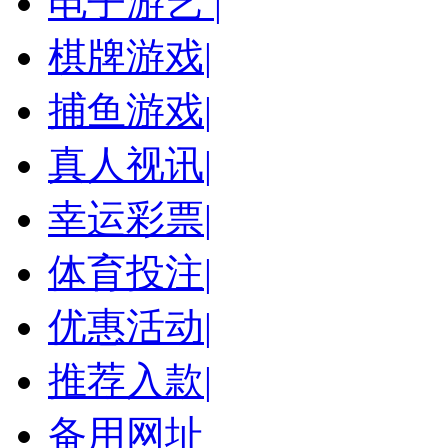
电子游艺
|
棋牌游戏
|
捕鱼游戏
|
真人视讯
|
幸运彩票
|
体育投注
|
优惠活动
|
推荐入款
|
备用网址