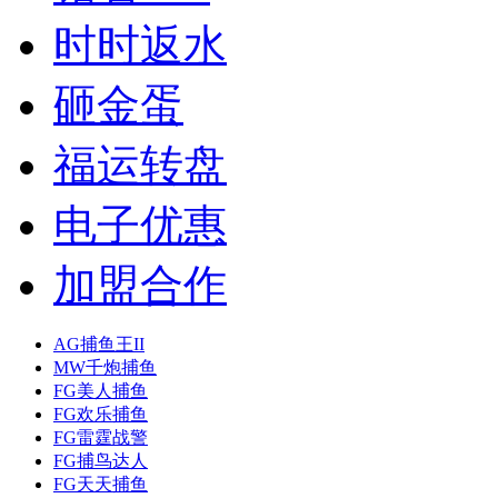
时时返水
砸金蛋
福运转盘
电子优惠
加盟合作
AG捕鱼王II
MW千炮捕鱼
FG美人捕鱼
FG欢乐捕鱼
FG雷霆战警
FG捕鸟达人
FG天天捕鱼