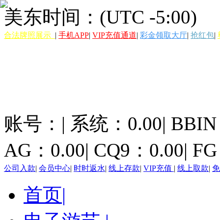
美东时间：
(UTC -5:00)
合法牌照展示
|
手机APP
|
VIP充值通道
|
彩金领取大厅
|
抢红包
|
账号：
|
系统：
0.00
|
BBI
AG：
0.00
|
CQ9：
0.00
|
FG
公司入款
|
会员中心
|
时时返水
|
线上存款
|
VIP充值
|
线上取款
|
免
首页
|