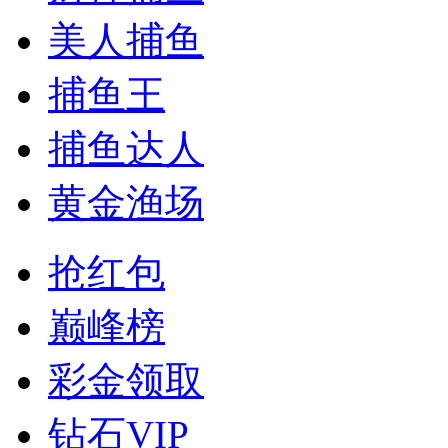
美人捕鱼
捕鱼王
捕鱼达人
黄金渔场
抢红包
巅峰榜
彩金领取
钻石VIP