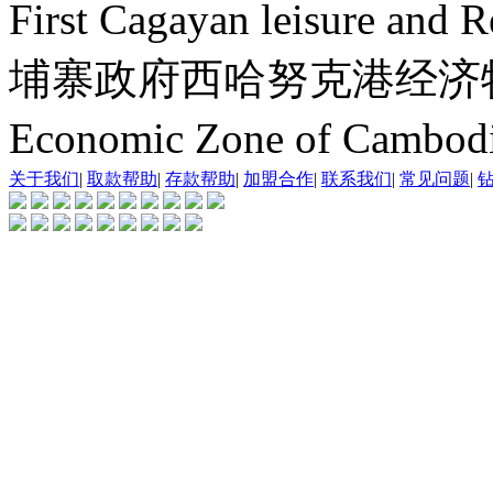
First Cagayan leisure and
埔寨政府西哈努克港经济特区Siha
Economic Zone of Ca
关于我们
|
取款帮助
|
存款帮助
|
加盟合作
|
联系我们
|
常见问题
|
钻