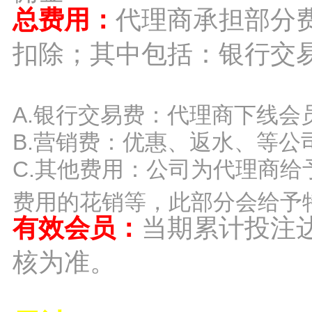
总费用：
代理商承担部分
扣除；其中包括：银行交
A.
银行交易费：代理商下线会
B.
营销费：优惠、返水、等公
C.
其他费用：公司为代理商给
费用的花销等，此部分会给予
有效会员：
当期累计投注
核为准。