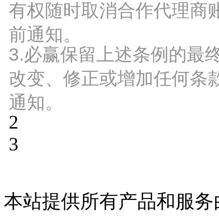
有权随时取消合作代理商
前通知。
3.
必赢保留上述条例的最
改变、修正或增加任何条
通知。
2
3
本站提供所有产品和服务