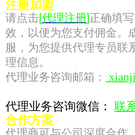
注册加盟
请点击
[
代理注册
]
正确填写
效，以便为您支付佣金。
服，为您提供代理专员联
理信息。
xianj
代理业务咨询
邮箱
：
代理业务咨询微信：
联
合作方案
代理商可与公司深度合作